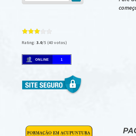
começa
Rating:
3.0
/5 (40 votos)
ONLINE
1
PA