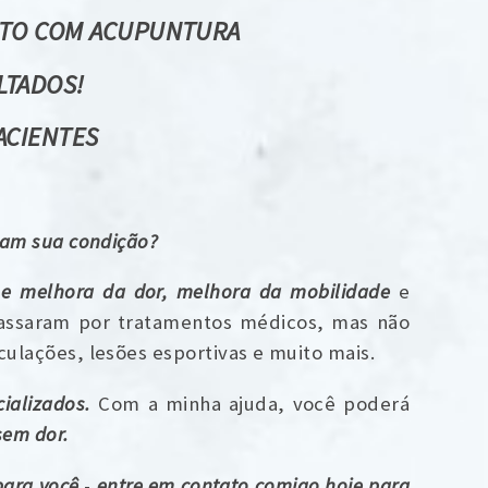
NTO COM ACUPUNTURA
LTADOS!
ACIENTES
ram sua condição?
o e melhora da dor, melhora da mobilidade
e
passaram por tratamentos médicos, mas não
ulações, lesões esportivas e muito mais.
ializados.
Com a minha ajuda, você poderá
sem dor.
para você
-
entre em contato comigo hoje para