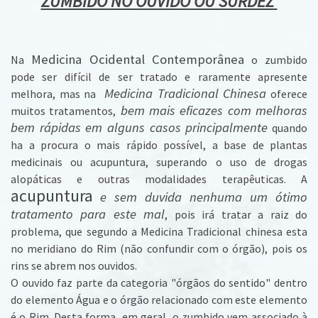
ZUMBIDO NO OUVIDO OU SURDEZ
Medicina Ocidental Contemporânea
Na
o zumbido
pode ser difícil de ser tratado e
raramente
apresente
Medicina Tradicional Chinesa
melhora, mas na
oferece
bem mais eficazes com melhoras
muitos tratamentos,
bem rápidas em alguns casos principalmente
quando
ha a procura o mais rápido possível, a base de plantas
medicinais ou acupuntura, superando o uso de drogas
alopáticas e outras modalidades terapêuticas. A
acupuntura
e sem duvida nenhuma um ótimo
tratamento para este mal
, pois irá tratar a raiz do
problema, que segundo a Medicina Tradicional chinesa esta
no meridiano do Rim (não confundir com o órgão), pois os
rins se abrem nos ouvidos.
O ouvido faz parte da categoria "órgãos do sentido" dentro
do elemento Água e o órgão relacionado com este elemento
é o Rim. Desta forma, em geral, o zumbido vem associado à